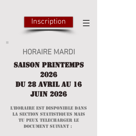
Inscription
HORAIRE MARDI
​Saison PRINTEMPS
2026​
DU 28 AVRIl AU 16
JUIN 2026​
l'HORAIRE EST DISPONIBLE DANS
LA SECTION sTATISTIQUES mais
tu peux telecharger le
document suivant :